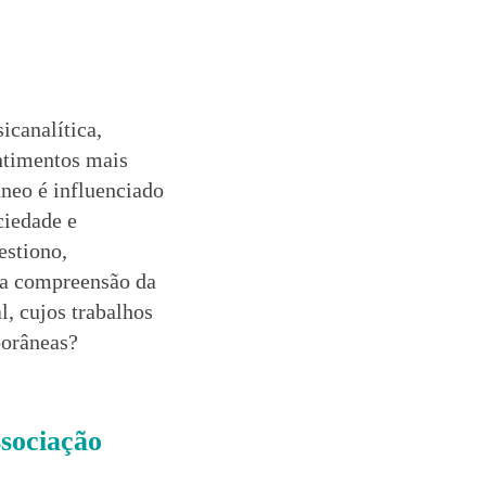
icanalítica,
entimentos mais
âneo é influenciado
ciedade e
estiono,
a a compreensão da
l, cujos trabalhos
porâneas?
sociação