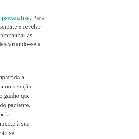
a
psicanálise
. Para
sciente e revelar
acompanhar as
descartando–se a
apartida à
ca ou seleção.
 o ganho que
 do paciente.
ncia
lmente à sua
não se