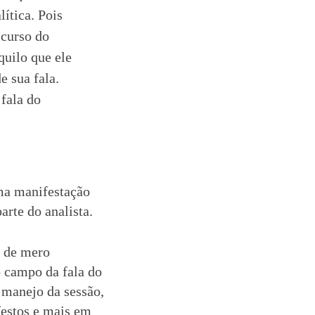
lítica. Pois
scurso do
quilo que ele
e sua fala.
 fala do
uma manifestação
arte do analista.
o de mero
o campo da fala do
 manejo da sessão,
festos e mais em