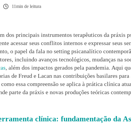
11min de leitura
m dos principais instrumentos terapêuticos da práxis ps
nte acessar seus conflitos internos e expressar seus s
to, o papel da fala no setting psicanalítico contempor
atores, incluindo avanços tecnológicos, mudanças na so
cas
, além dos impactos gerados pela pandemia. Aqui qu
orias de Freud e Lacan nas contribuições basilares par
, como essa compreensão se aplica à prática clínica atua
nde parte da práxis e novas produções teóricas contem
erramenta clínica: fundamentação da As