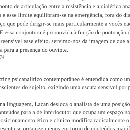
onto de articulação entre a resistência e a dialética ana
e esse limite equilibram-se na emergência, fora do di
raço que pode dirigir-se mais particularmente a vocês na
 E essa conjuntura é promovida à função de pontuação d
preensível esse efeito, servimo-nos da imagem de que a
la para a presença do ouvinte.
374
etting psicanalítico contemporâneo é entendida como 
nscientes do sujeito, exigindo uma escuta sensível por p
o na linguagem, Lacan desloca o analista de uma posiçã
onteúdos para a de interlocutor que ocupa um espaço n
eposicionamento ético e clínico modifica radicalmente o
escuta se organize menos em torno de conteúdos mani