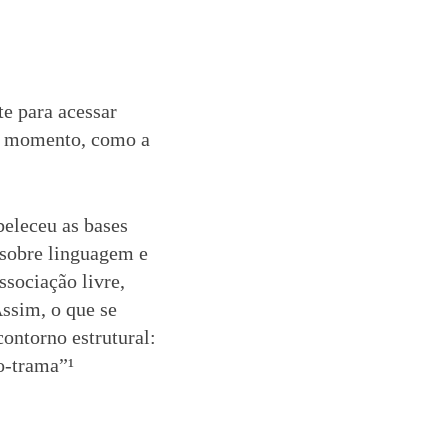
e para acessar
le momento, como a
beleceu as bases
 sobre linguagem e
sociação livre,
ssim, o que se
contorno estrutural:
o-trama”¹