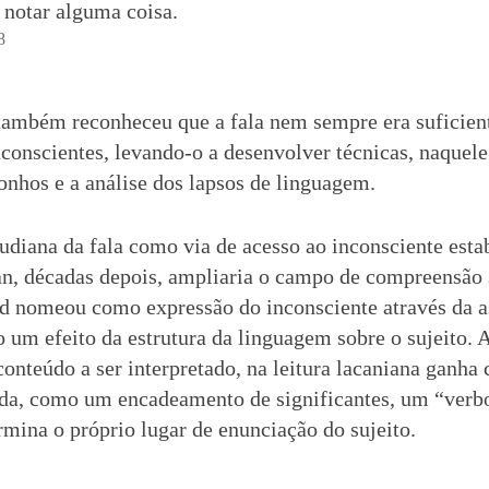
notar alguma coisa.
8
também reconheceu que a fala nem sempre era suficient
nconscientes, levando-o a desenvolver técnicas, naque
onhos e a análise dos lapsos de linguagem.
udiana da fala como via de acesso ao inconsciente esta
an, décadas depois, ampliaria o campo de compreensão
ud nomeou como expressão do inconsciente através da as
um efeito da estrutura da linguagem sobre o sujeito. A
nteúdo a ser interpretado, na leitura lacaniana ganha 
 lida, como um encadeamento de significantes, um “verb
rmina o próprio lugar de enunciação do sujeito.