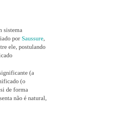
m sistema
ciado por
Saussure
,
tre ele, postulando
ficado
ignificante (a
ificado (o
 si de forma
esenta não é natural,