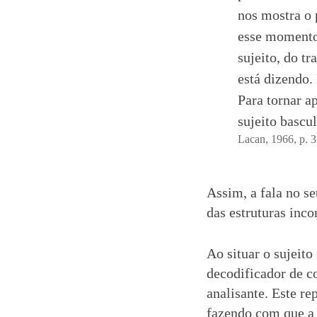
nos mostra o p
esse momento 
sujeito, do t
está dizendo.
Para tornar a
sujeito bascu
Lacan, 1966, p. 
Assim, a fala no s
das estruturas inco
Ao situar o sujeit
decodificador de c
analisante. Este r
fazendo com que a 