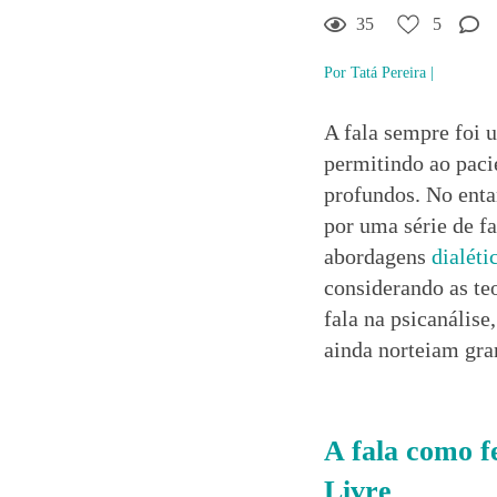
35
5
5
Gostei!
Por Tatá Pereira |
Comentar
A fala sempre foi u
permitindo ao pacie
profundos. No entan
por uma série de f
abordagens
dialéti
considerando as te
fala na psicanálise
ainda norteiam gra
A fala como f
Livre