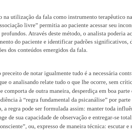
ro na utilização da fala como instrumento terapêutico n
ssociação livre” permitia ao paciente acessar seu incon
s profundos. Através deste método, o analista poderia 
ento do paciente e identificar padrões significativos, 
ões dos conteúdos emergidos da fala.
 preceito de notar igualmente tudo é a necessária contr
que o analisando relate tudo o que lhe ocorre, sem críti
e comporta de outra maneira, desperdiça em boa parte
ediência à “regra fundamental da psicanálise” por parte
, a regra pode ser formulada assim: manter toda influê
nge de sua capacidade de observação e entregar-se tota
nsciente”, ou, expresso de maneira técnica: escutar e 