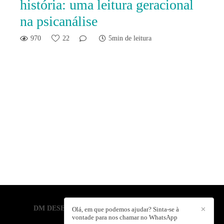
história: uma leitura geracional
na psicanálise
970
22
5min de leitura
DM DESENVOLVIMENTO HUMANO
/
CONTATO
Olá, em que podemos ajudar? Sinta-se à
✕
vontade para nos chamar no WhatsApp