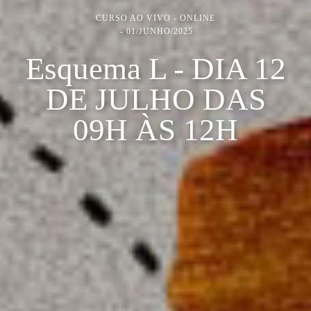
CURSO AO VIVO - ONLINE
01/JUNHO/2025
Esquema L - DIA 12
DE JULHO DAS
09H ÀS 12H